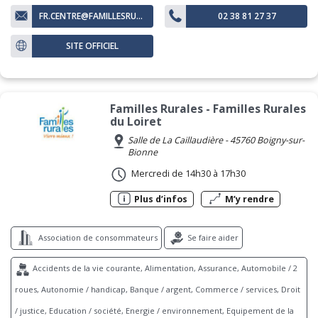
FR.CENTRE@FAMILLESRURALES.ORG
02 38 81 27 37
SITE OFFICIEL
Familles Rurales - Familles Rurales
du Loiret
Salle de La Caillaudière - 45760 Boigny-sur-
Bionne
Mercredi de 14h30 à 17h30
Plus d’infos
M’y rendre
Association de consommateurs
Se faire aider
Accidents de la vie courante, Alimentation, Assurance, Automobile / 2
roues, Autonomie / handicap, Banque / argent, Commerce / services, Droit
/ justice, Education / société, Energie / environnement, Equipement de la