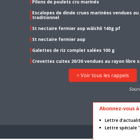
Pilons de poulets cru marinés
Escalopes de dinde crues marinées vendues au
traditionnel
St nectaire fermier aop wälchli 140g pf
St nectaire fermier aop
Galettes de riz complet salées 100 g
Crevettes cuites 20/30 vendues au rayon libre s
> Voir tous les rappels
Sour
Abonnez-vous à 
Lettre d'actua
Lettre spéciale
Mention