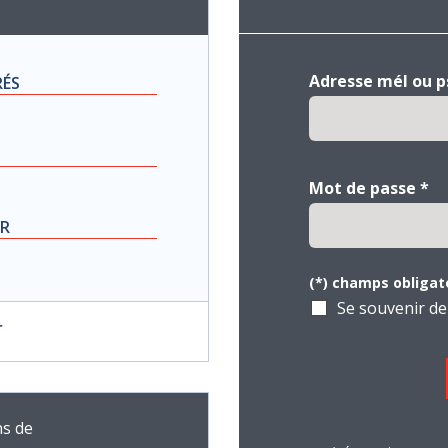
Adresse mél ou 
RÉS
Mot de passe
*
UR
(*) champs obligat
Se souvenir de
r
ns de