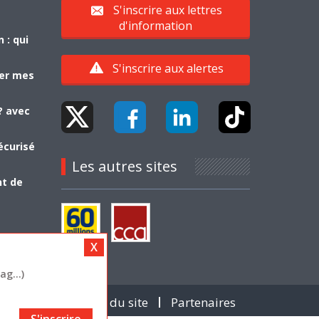
S'inscrire aux lettres
d'information
 : qui
S'inscrire aux alertes
yer mes
? avec
écurisé
Les autres sites
nt de
g...)
Contact
Plan du site
Partenaires