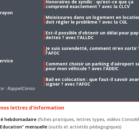
Honoraires de syndic : qu’est-ce que ça
comprend exactement ? avec la CLCV
 rayon
Moisissures dans un logement en location
doit régler le problème ? avec la CGL
Est-il possible d'obtenir un délai pour pa
dettes ? avec l'ALLDC
Je suis surendetté, comment m’en sortir 
l'AFOC
ervice
Comment choisir un parking d’aéroport s
pour mon véhicule ? avec l'ADEIC
Bail en colocation : que faut-il savoir ava
signer ? avec l'AFOC
ce : RappelConso
nos lettres d'information
lité hebdomadaire
(fiches pratiques, lettres types, vidéos ConsoMa
 "Education" mensuelle
(outils et activités pédagogiques)
s légales
CGU
Données personnelles
Cookies