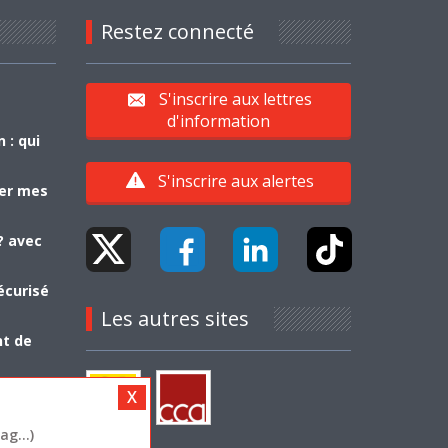
Restez connecté
S'inscrire aux lettres
d'information
 : qui
S'inscrire aux alertes
yer mes
? avec
écurisé
Les autres sites
nt de
g...)