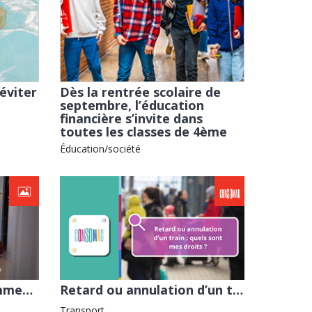
éviter
Dès la rentrée scolaire de
septembre, l’éducation
financière s’invite dans
toutes les classes de 4ème
Éducation/société
Charges locatives : comment éviter les mauvaises surprises ?
Retard ou annulation d’un train : quels sont mes droits ? avec la Fnaut
Transport