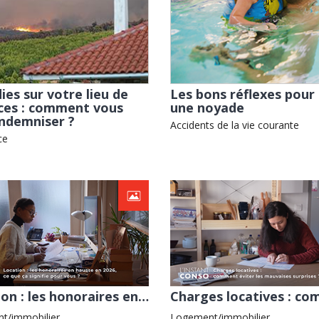
ies sur votre lieu de
Les bons réflexes pour 
ces : comment vous
une noyade
indemniser ?
Accidents de la vie courante
ce
Location : les honoraires en hausse en 2026, ce que ça signifie pour vous ?
t/immobilier
Logement/immobilier