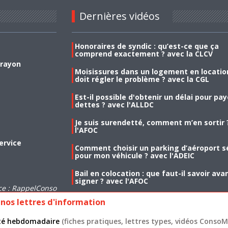
Dernières vidéos
Honoraires de syndic : qu’est-ce que ça
comprend exactement ? avec la CLCV
 rayon
Moisissures dans un logement en location
doit régler le problème ? avec la CGL
Est-il possible d'obtenir un délai pour pa
dettes ? avec l'ALLDC
Je suis surendetté, comment m’en sortir 
l'AFOC
ervice
Comment choisir un parking d’aéroport s
pour mon véhicule ? avec l'ADEIC
Bail en colocation : que faut-il savoir ava
signer ? avec l'AFOC
ce : RappelConso
nos lettres d'information
lité hebdomadaire
(fiches pratiques, lettres types, vidéos ConsoMa