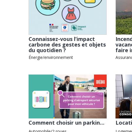
Connaissez-vous l’impact
Incend
carbone des gestes et objets
vacan
du quotidien ?
faire 
Énergie/environnement
Assuran
Comment choisir un parking d’aéroport sécurisé pour mon véhicule ? avec l'ADEIC
Automobile/2 roues
Logemen