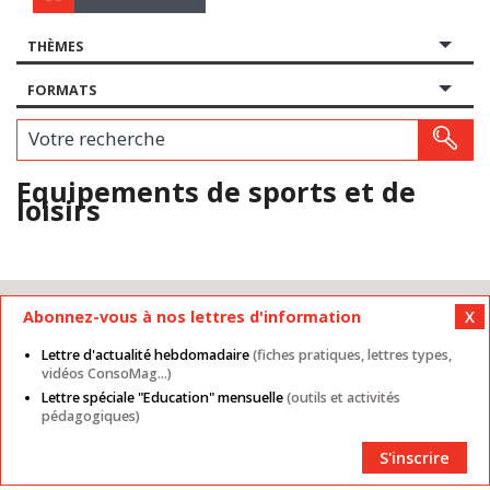
THÈMES
FORMATS
Votre recherche
Equipements de sports et de
loisirs
Mentions légales
Nos autres sites
CGU
Abonnez-vous à nos lettres d'information
Données personnelles
Cookies
Contact
Lettre d'actualité hebdomadaire
(fiches pratiques, lettres types,
Plan du site
Partenaires
vidéos ConsoMag...)
Lettre spéciale "Education" mensuelle
(outils et activités
pédagogiques)
S'inscrire