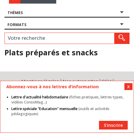
THÈMES
FORMATS
Votre recherche
Plats préparés et snacks
Mentions légales
Nos autres sites
CGU
Abonnez-vous à nos lettres d'information
Données personnelles
Cookies
Contact
Plan du site
Partenaires
Lettre d'actualité hebdomadaire
(fiches pratiques, lettres types,
vidéos ConsoMag...)
Lettre spéciale "Education" mensuelle
(outils et activités
pédagogiques)
S'inscrire