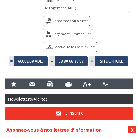
le Logement (ADIL)
S'informer ou alerter
Logement / immobilier
Accueille les particuliers
ACCUEIL@ADIL21.FR
03 80 66 28 88
SITE OFFICIEL
Newsletters/Alertes
S'inscrire
Abonnez-vous à nos lettres d'information