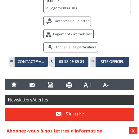
le Logement (ADIL)
S'informer ou alerter
Logement / immobilier
Accueille les particuliers
CONTACT@ADIL24.ORG
05 53 09 89 89
SITE OFFICIEL
Newsletters/Alertes
S'inscrire
Abonnez-vous à nos lettres d'information