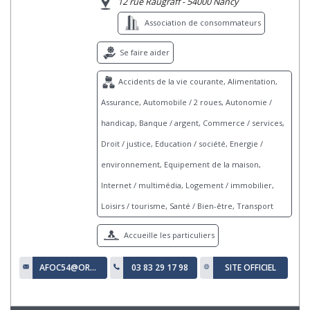
12 rue Raugraff - 54000 Nancy
Association de consommateurs
Se faire aider
Accidents de la vie courante, Alimentation,
Assurance, Automobile / 2 roues, Autonomie /
handicap, Banque / argent, Commerce / services,
Droit / justice, Education / société, Energie /
environnement, Equipement de la maison,
Internet / multimédia, Logement / immobilier,
Loisirs / tourisme, Santé / Bien-être, Transport
Accueille les particuliers
AFOC54@ORANGE.FR
03 83 29 17 98
SITE OFFICIEL