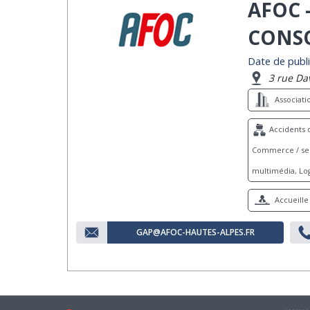
AFOC 
CONSO
Date de publi
3 rue Da
Associat
Accidents d
Commerce / serv
multimédia, Log
Accueille 
GAP@AFOC-HAUTES-ALPES.FR