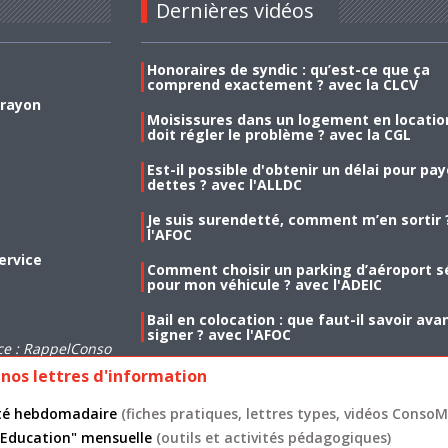
Dernières vidéos
Honoraires de syndic : qu’est-ce que ça
comprend exactement ? avec la CLCV
 rayon
Moisissures dans un logement en location
doit régler le problème ? avec la CGL
Est-il possible d'obtenir un délai pour pa
dettes ? avec l'ALLDC
Je suis surendetté, comment m’en sortir 
l'AFOC
ervice
Comment choisir un parking d’aéroport s
pour mon véhicule ? avec l'ADEIC
Bail en colocation : que faut-il savoir ava
signer ? avec l'AFOC
ce : RappelConso
nos lettres d'information
lité hebdomadaire
(fiches pratiques, lettres types, vidéos ConsoMa
 "Education" mensuelle
(outils et activités pédagogiques)