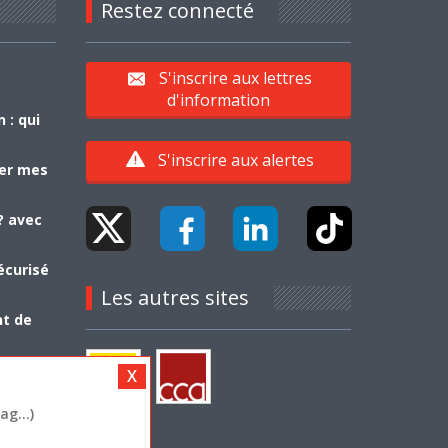
Restez connecté
S'inscrire aux lettres
d'information
 : qui
S'inscrire aux alertes
yer mes
? avec
écurisé
Les autres sites
nt de
g...)