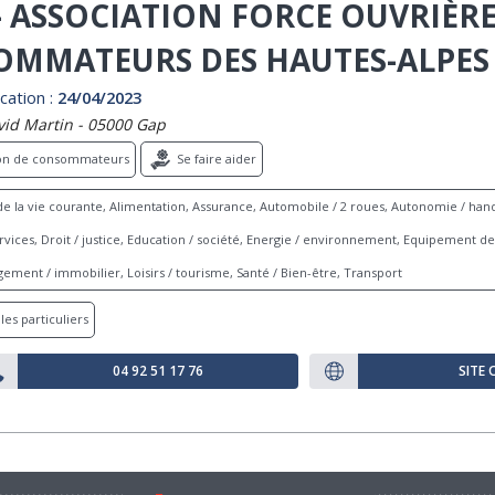
- ASSOCIATION FORCE OUVRIÈR
MMATEURS DES HAUTES-ALPES
cation :
24/04/2023
vid Martin - 05000 Gap
ion de consommateurs
Se faire aider
e la vie courante, Alimentation, Assurance, Automobile / 2 roues, Autonomie / hand
ices, Droit / justice, Education / société, Energie / environnement, Equipement de 
ement / immobilier, Loisirs / tourisme, Santé / Bien-être, Transport
les particuliers
04 92 51 17 76
SITE 