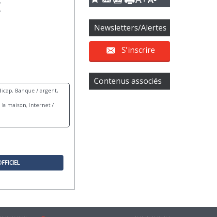
E
Newsletters/Alertes
S'inscrire
Contenus associés
icap, Banque / argent,
la maison, Internet /
OFFICIEL