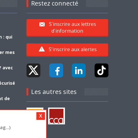
Restez connecté
S'inscrire aux lettres
d'information
 : qui
S'inscrire aux alertes
yer mes
? avec
écurisé
Les autres sites
nt de
g...)