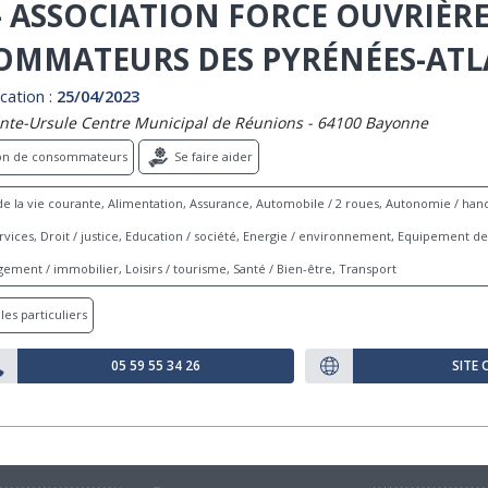
- ASSOCIATION FORCE OUVRIÈR
MMATEURS DES PYRÉNÉES-ATL
cation :
25/04/2023
inte-Ursule Centre Municipal de Réunions - 64100 Bayonne
ion de consommateurs
Se faire aider
e la vie courante, Alimentation, Assurance, Automobile / 2 roues, Autonomie / hand
ices, Droit / justice, Education / société, Energie / environnement, Equipement de 
ement / immobilier, Loisirs / tourisme, Santé / Bien-être, Transport
les particuliers
05 59 55 34 26
SITE 