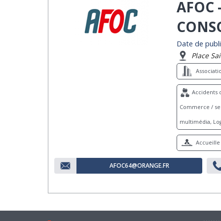
AFOC 
CONSO
Date de publi
Place Sa
Associat
Accidents d
Commerce / serv
multimédia, Log
Accueille 
AFOC64@ORANGE.FR