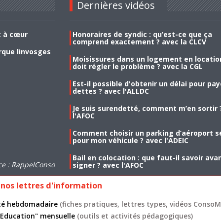
Dernières vidéos
t à cœur
Honoraires de syndic : qu’est-ce que ça
comprend exactement ? avec la CLCV
rque linvosges
Moisissures dans un logement en location
doit régler le problème ? avec la CGL
Est-il possible d'obtenir un délai pour pa
dettes ? avec l'ALLDC
Je suis surendetté, comment m’en sortir 
l'AFOC
Comment choisir un parking d’aéroport s
pour mon véhicule ? avec l'ADEIC
Bail en colocation : que faut-il savoir ava
ce : RappelConso
signer ? avec l'AFOC
nos lettres d'information
lité hebdomadaire
(fiches pratiques, lettres types, vidéos ConsoMa
 "Education" mensuelle
(outils et activités pédagogiques)