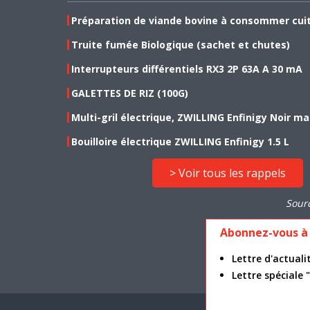
Préparation de viande bovine à consommer cui
Truite fumée Biologique (sachet et chutes)
Interrupteurs différentiels RX3 2P 63A A 30 mA
GALETTES DE RIZ (100G)
Multi-gril électrique, ZWILLING Enfinigy Noir ma
Bouilloire électrique ZWILLING Enfinigy 1.5 L
> Voir tous les rappels
Sour
Abonnez-vous à 
Lettre d'actua
Lettre spéciale