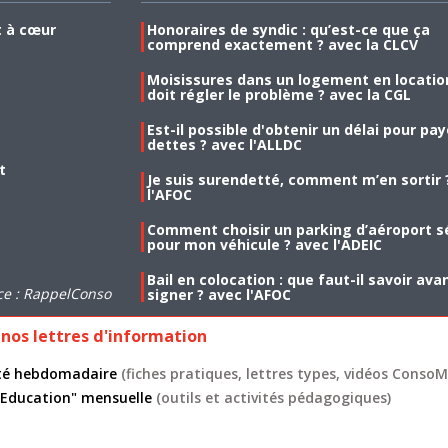
t à cœur
Honoraires de syndic : qu’est-ce que ça
comprend exactement ? avec la CLCV
Moisissures dans un logement en location
doit régler le problème ? avec la CGL
Est-il possible d'obtenir un délai pour pa
dettes ? avec l'ALLDC
t
Je suis surendetté, comment m’en sortir 
l'AFOC
Comment choisir un parking d’aéroport s
pour mon véhicule ? avec l'ADEIC
Bail en colocation : que faut-il savoir ava
ce : RappelConso
signer ? avec l'AFOC
nos lettres d'information
lité hebdomadaire
(fiches pratiques, lettres types, vidéos ConsoMa
 "Education" mensuelle
(outils et activités pédagogiques)