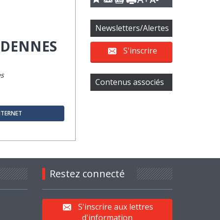
Newsletters/Alertes
RDENNES
S'inscrire
es
Contenus associés
INTERNET
Restez connecté
S'inscrire aux lettres
d'information