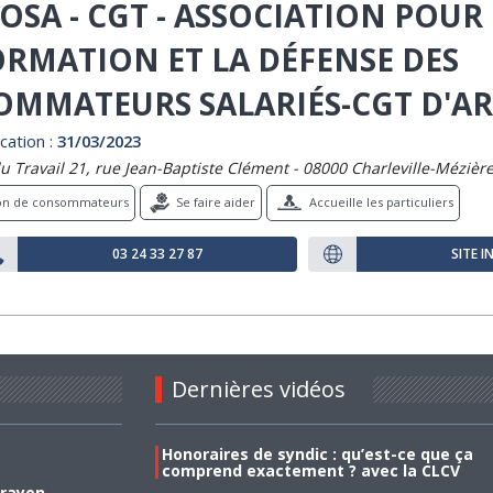
OSA - CGT - ASSOCIATION POUR
ORMATION ET LA DÉFENSE DES
MMATEURS SALARIÉS-CGT D'A
cation :
31/03/2023
u Travail 21, rue Jean-Baptiste Clément - 08000 Charleville-Mézièr
ion de consommateurs
Se faire aider
Accueille les particuliers
03 24 33 27 87
SITE 
Dernières vidéos
Honoraires de syndic : qu’est-ce que ça
comprend exactement ? avec la CLCV
 rayon