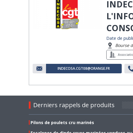
INDEC
L'INF
CONSO
Date de publi
Bourse d
Associat
INDECOSA.CGT08@ORANGE.FR
Derniers rappels de produits
Pilons de poulets cru marinés
Escalopes de dinde crues marinées vendues au