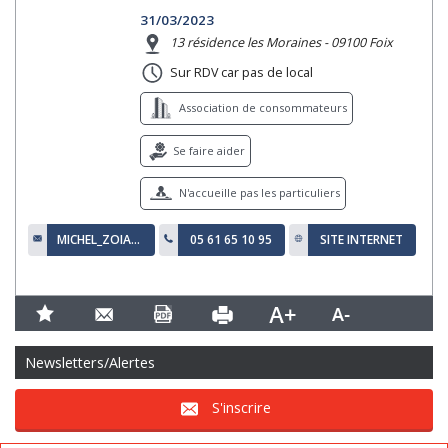
31/03/2023
13 résidence les Moraines - 09100 Foix
Sur RDV car pas de local
Association de consommateurs
Se faire aider
N'accueille pas les particuliers
MICHEL_ZOIA@ORANGE.FR
05 61 65 10 95
SITE INTERNET
Newsletters/Alertes
S'inscrire