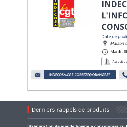
INDEC
L'INF
CONSO
Date de publi
Maison de
Mardi : 8
Associat
INDECOSA.CGT.CORREZE@ORANGE.FR
Derniers rappels de produits
Préparation de viande bovine à consommer cui