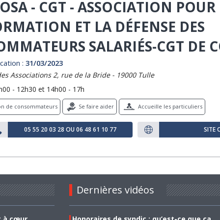
OSA - CGT - ASSOCIATION POUR
ORMATION ET LA DÉFENSE DES
MMATEURS SALARIÉS-CGT DE 
cation :
31/03/2023
s Associations 2, rue de la Bride - 19000 Tulle
h00 - 12h30 et 14h00 - 17h
ion de consommateurs
Se faire aider
Accueille les particuliers
05 55 20 03 28 OU 06 48 61 10 77
SITE 
Dernières vidéos
t à cœur
Honoraires de syndic : qu’est-ce que ça