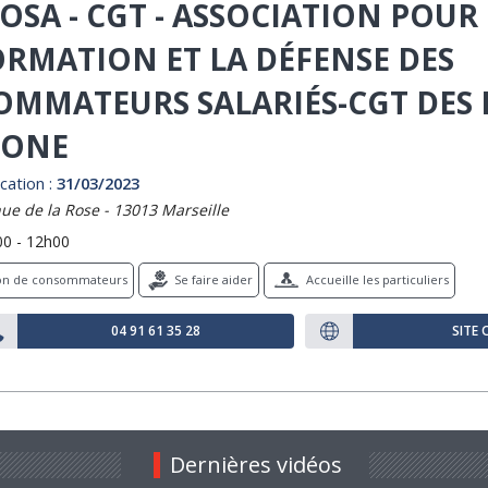
OSA - CGT - ASSOCIATION POUR
ORMATION ET LA DÉFENSE DES
MMATEURS SALARIÉS-CGT DES
HONE
cation :
31/03/2023
ue de la Rose - 13013 Marseille
00 - 12h00
ion de consommateurs
Se faire aider
Accueille les particuliers
04 91 61 35 28
SITE 
Dernières vidéos