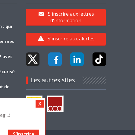
S'inscrire aux lettres
d'information
 : qui
S'inscrire aux alertes
yer mes
? avec
écurisé
Les autres sites
nt de
g...)
S'inscrire