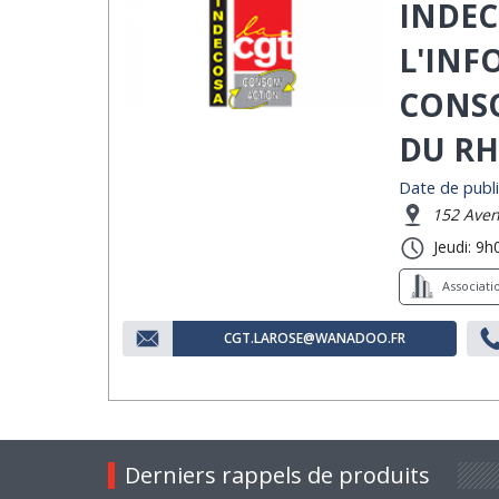
INDEC
L'INF
CONSO
DU R
Date de publi
152 Aven
Jeudi: 9h
Associat
CGT.LAROSE@WANADOO.FR
Derniers rappels de produits