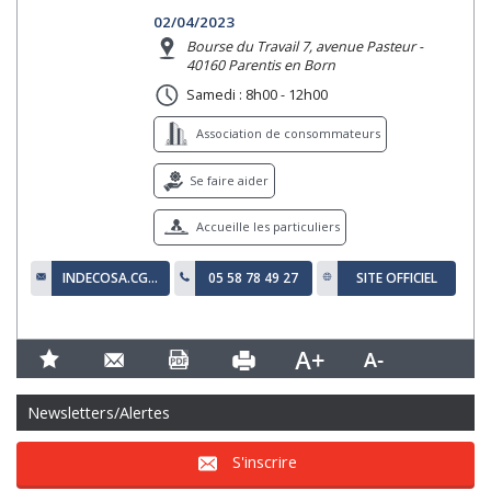
02/04/2023
Bourse du Travail 7, avenue Pasteur -
40160 Parentis en Born
Samedi : 8h00 - 12h00
Association de consommateurs
Se faire aider
Accueille les particuliers
INDECOSA.CGT.PARENTIS@WANADOO.FR
05 58 78 49 27
SITE OFFICIEL
Newsletters/Alertes
S'inscrire