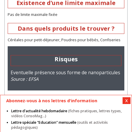
Existence d’une limite maximale
Pas de limite maximale fixée
Dans quels produits le trouver ?
Céréales pour petit-déjeuner, Poudres pour bébés, Confiseries
Risques
Eventuelle présence sous forme de nanoparticules
Source : EFSA
Abonnez-vous à nos lettres d'information
Lettre d'actualité hebdomadaire
(fiches pratiques, lettres types,
vidéos ConsoMag...)
Lettre spéciale "Education" mensuelle
(outils et activités
Mentions légales
Nos autres sites
CGU
pédagogiques)
Données personnelles
Cookies
Contact