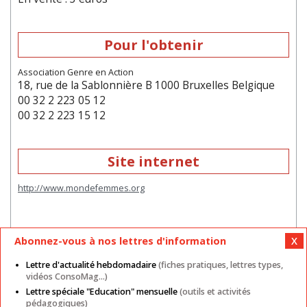
Pour l'obtenir
Association Genre en Action
18, rue de la Sablonnière B 1000 Bruxelles Belgique
00 32 2 223 05 12
00 32 2 223 15 12
Site internet
http://www.mondefemmes.org
Abonnez-vous à nos lettres d'information
Lettre d'actualité hebdomadaire
(fiches pratiques, lettres types,
vidéos ConsoMag...)
Lettre spéciale "Education" mensuelle
(outils et activités
Mentions légales
Nos autres sites
CGU
pédagogiques)