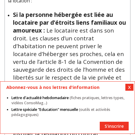
la location :
Si la personne hébergée est liée au
locataire par d’étroits liens familiaux ou
amoureux :
Le locataire est dans son
droit. Les clauses d’un contrat
d’habitation ne peuvent priver le
locataire d’héberger ses proches, cela en
vertu de l’article 8-1 de la Convention de
sauvegarde des droits de l’homme et des
libertés sur le respect de la vie privée et
familiale,
Abonnez-vous à nos lettres d'information
Si le locataire ne peut pas justifier de
Lettre d'actualité hebdomadaire
(fiches pratiques, lettres types,
liens aussi étroits
​ : Il devra mettre fin à
vidéos ConsoMag...)
l’hébergement, mais les tribunaux
Lettre spéciale "Education" mensuelle
(outils et activités
pédagogiques)
considèrent généralement que cet acte
n'est pas d’une gravité suffisante pour
S'inscrire
justifier la résiliation du contrat.