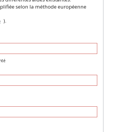
implifiée selon la méthode européenne
o
).
nté