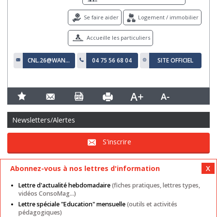
Se faire aider
Logement / immobilier
Accueille les particuliers
CNL.26@WANADOO.FR
04 75 56 68 04
SITE OFFICIEL
Newsletters/Alertes
S'inscrire
Abonnez-vous à nos lettres d'information
Lettre d'actualité hebdomadaire
(fiches pratiques, lettres types,
vidéos ConsoMag...)
Lettre spéciale "Education" mensuelle
(outils et activités
Mentions légales
Nos autres sites
CGU
pédagogiques)