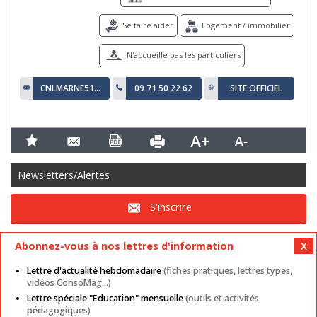
Se faire aider
Logement / immobilier
N'accueille pas les particuliers
CNLMARNE51@ORANGE.FR
09 71 50 22 62
SITE OFFICIEL
Newsletters/Alertes
S'inscrire
Abonnez-vous à nos lettres d'information
Lettre d'actualité hebdomadaire
(fiches pratiques, lettres types,
vidéos ConsoMag...)
Lettre spéciale "Education" mensuelle
(outils et activités
Mentions légales
Nos autres sites
CGU
pédagogiques)