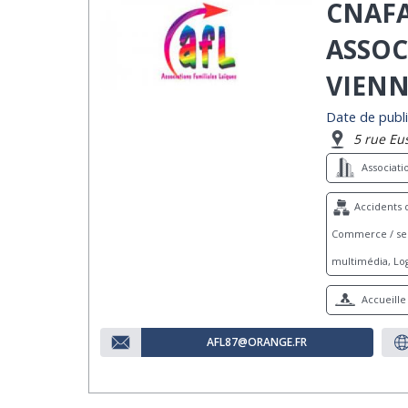
CNAFA
ASSOC
VIENN
Date de publi
5 rue Eu
Associat
Accidents d
Commerce / serv
multimédia, Log
Accueille 
AFL87@ORANGE.FR