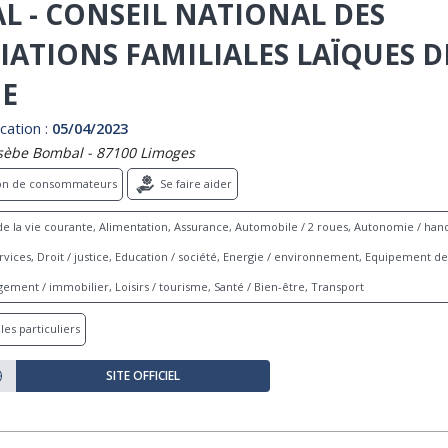
L - CONSEIL NATIONAL DES
IATIONS FAMILIALES LAÏQUES D
E
cation :
05/04/2023
sèbe Bombal - 87100 Limoges
ion de consommateurs
Se faire aider
e la vie courante, Alimentation, Assurance, Automobile / 2 roues, Autonomie / hand
ices, Droit / justice, Education / société, Energie / environnement, Equipement de 
ement / immobilier, Loisirs / tourisme, Santé / Bien-être, Transport
les particuliers
SITE OFFICIEL