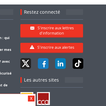
Restez connecté
S'inscrire aux lettres
d'information
 : qui
S'inscrire aux alertes
yer mes
? avec
écurisé
Les autres sites
nt de