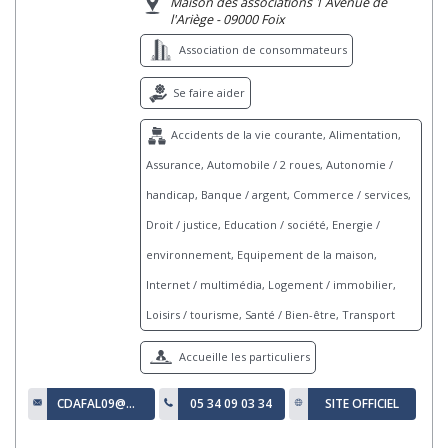
Maison des associations 1 Avenue de
l'Ariège - 09000 Foix
Association de consommateurs
Se faire aider
Accidents de la vie courante, Alimentation,
Assurance, Automobile / 2 roues, Autonomie /
handicap, Banque / argent, Commerce / services,
Droit / justice, Education / société, Energie /
environnement, Equipement de la maison,
Internet / multimédia, Logement / immobilier,
Loisirs / tourisme, Santé / Bien-être, Transport
Accueille les particuliers
CDAFAL09@ORANGE.FR
05 34 09 03 34
SITE OFFICIEL