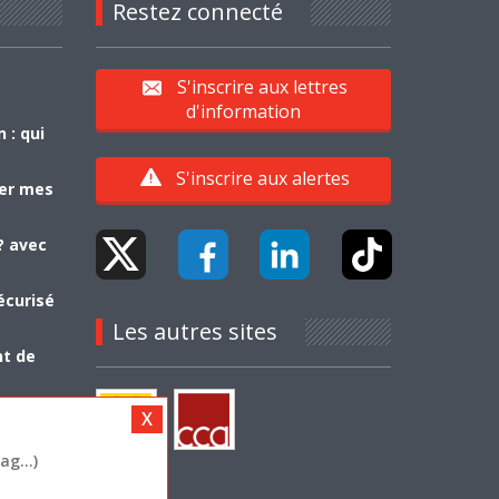
Restez connecté
S'inscrire aux lettres
d'information
 : qui
S'inscrire aux alertes
yer mes
? avec
écurisé
Les autres sites
nt de
g...)