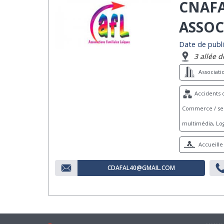
CNAFA
ASSOC
Date de publi
3 allée 
Associat
Accidents d
Commerce / serv
multimédia, Log
Accueille 
CDAFAL40@GMAIL.COM