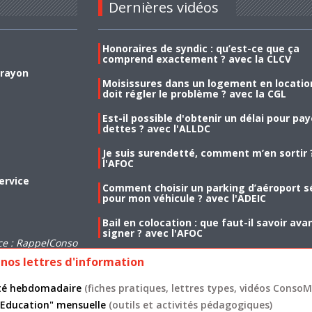
Dernières vidéos
Honoraires de syndic : qu’est-ce que ça
comprend exactement ? avec la CLCV
 rayon
Moisissures dans un logement en location
doit régler le problème ? avec la CGL
Est-il possible d'obtenir un délai pour pa
dettes ? avec l'ALLDC
Je suis surendetté, comment m’en sortir 
l'AFOC
ervice
Comment choisir un parking d’aéroport s
pour mon véhicule ? avec l'ADEIC
Bail en colocation : que faut-il savoir ava
signer ? avec l'AFOC
ce : RappelConso
nos lettres d'information
lité hebdomadaire
(fiches pratiques, lettres types, vidéos ConsoMa
 "Education" mensuelle
(outils et activités pédagogiques)