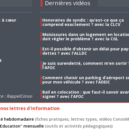
Dernières vidéos
t à cœur
Honoraires de syndic : qu’est-ce que ça
comprend exactement ? avec la CLCV
Moisissures dans un logement en location
doit régler le problème ? avec la CGL
Est-il possible d'obtenir un délai pour pa
dettes ? avec l'ALLDC
t
Je suis surendetté, comment m’en sortir 
l'AFOC
Comment choisir un parking d’aéroport s
pour mon véhicule ? avec l'ADEIC
Bail en colocation : que faut-il savoir ava
ce : RappelConso
signer ? avec l'AFOC
nos lettres d'information
lité hebdomadaire
(fiches pratiques, lettres types, vidéos ConsoMa
 "Education" mensuelle
(outils et activités pédagogiques)