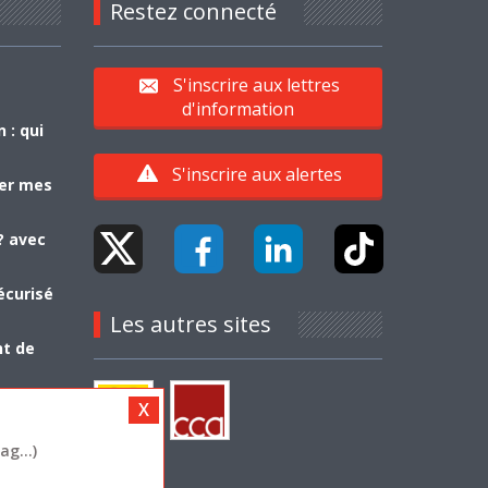
Restez connecté
S'inscrire aux lettres
d'information
 : qui
S'inscrire aux alertes
yer mes
? avec
écurisé
Les autres sites
nt de
g...)