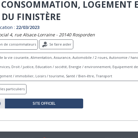
- CONSOMMATION, LOGEMENT E
E DU FINISTÈRE
cation :
22/03/2023
ocial 4, rue Alsace-Lorraine - 20140 Rosporden
ion de consommateurs
Se faire aider
e la vie courante, Alimentation, Assurance, Automobile / 2 roues, Autonomie / hand
ices, Droit / justice, Education / société, Energie / environnement, Equipement de 
ement / immobilier, Loisirs / tourisme, Santé / Bien-être, Transport
les particuliers
SITE OFFICIEL