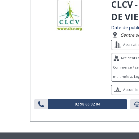
CLCV 
DE VI
Date de publi
Centre s
Associat
Accidents d
Commerce / serv
multimédia, Log
Accueille 
02 98 66 92 04