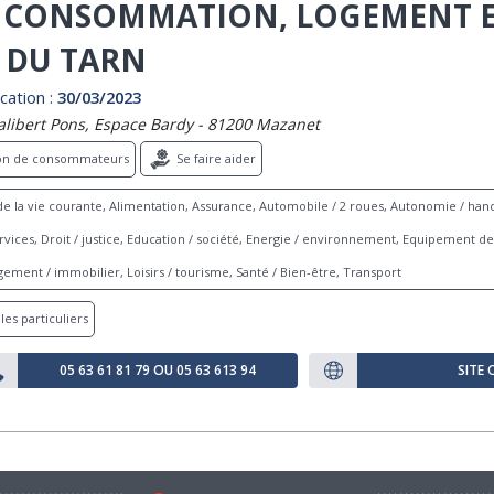
- CONSOMMATION, LOGEMENT E
E DU TARN
cation :
30/03/2023
alibert Pons, Espace Bardy - 81200 Mazanet
ion de consommateurs
Se faire aider
e la vie courante, Alimentation, Assurance, Automobile / 2 roues, Autonomie / hand
ices, Droit / justice, Education / société, Energie / environnement, Equipement de 
ement / immobilier, Loisirs / tourisme, Santé / Bien-être, Transport
les particuliers
05 63 61 81 79 OU 05 63 613 94
SITE 