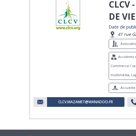
CLCV 
DE VI
Date de publi
41 rue G
Associat
Accidents d
Commerce / serv
multimédia, Log
Accueille 
CLCV.MAZAMET@WANADOO.FR