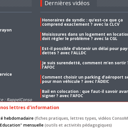
Dernières vidéos
Honoraires de syndic : qu’est-ce que ça
comprend exactement ? avec la CLCV
 rayon
Moisissures dans un logement en location
doit régler le problème ? avec la CGL
Est-il possible d'obtenir un délai pour pa
dettes ? avec l'ALLDC
Je suis surendetté, comment m’en sortir 
l'AFOC
ervice
Comment choisir un parking d’aéroport s
pour mon véhicule ? avec l'ADEIC
Bail en colocation : que faut-il savoir ava
signer ? avec l'AFOC
ce : RappelConso
nos lettres d'information
lité hebdomadaire
(fiches pratiques, lettres types, vidéos ConsoMa
 "Education" mensuelle
(outils et activités pédagogiques)