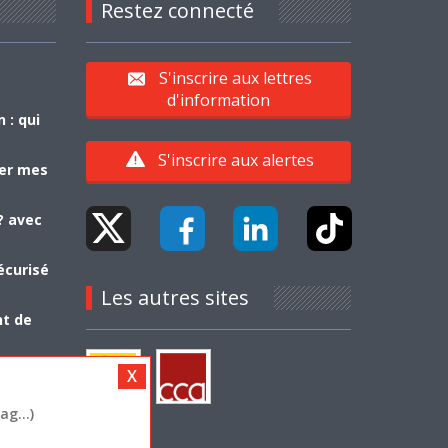
Restez connecté
S'inscrire aux lettres
d'information
 : qui
S'inscrire aux alertes
yer mes
? avec
écurisé
Les autres sites
nt de
g...)