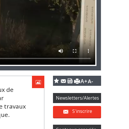
ux de
ar
Newsletters/Alertes
e travaux
S'inscrire
que.