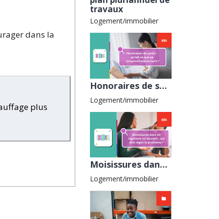
travaux
Logement/immobilier
urager dans la
Honoraires de syndic : qu’est-ce que ça comprend exactement ? avec la CLCV
Logement/immobilier
hauffage plus
Moisissures dans un logement en location : qui doit régler le problème ? avec la CGL
Logement/immobilier