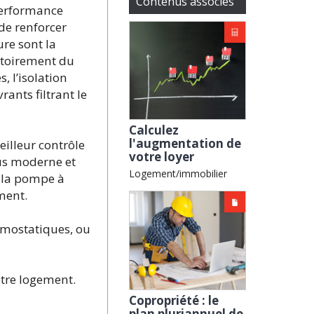
Contenus associés
performance
 de renforcer
ure sont la
gatoirement du
 l’isolation
ants filtrant le
Calculez
l'augmentation de
eilleur contrôle
votre loyer
us moderne et
Logement/immobilier
 la pompe à
ment.
rmostatiques, ou
votre logement.
Copropriété : le
plan pluriannuel de