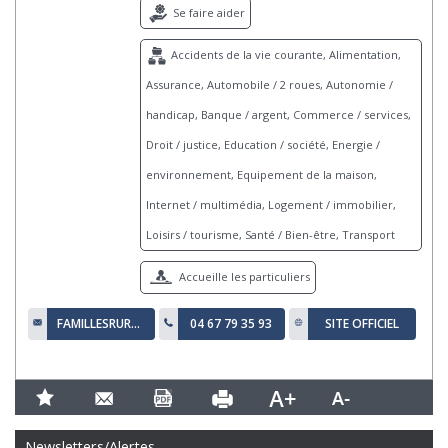
Se faire aider
Accidents de la vie courante, Alimentation,
Assurance, Automobile / 2 roues, Autonomie /
handicap, Banque / argent, Commerce / services,
Droit / justice, Education / société, Energie /
environnement, Equipement de la maison,
Internet / multimédia, Logement / immobilier,
Loisirs / tourisme, Santé / Bien-être, Transport
Accueille les particuliers
FAMILLESRURALES34@WANADOO.FR
04 67 79 35 93
SITE OFFICIEL
Newsletters/Alertes