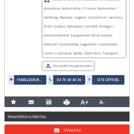
Assurance, Automobile / 2 roues, Autonomie /
handicap, Banque / argent, Commerce / services,
Droit / justice, Education / société, Energie /
environnement, Equipement de la maison,
Internet / multimédia, Logement / immobilier,
Loisirs / tourisme, Santé / Bien-être, Transport
Accueille les particuliers
FAMILLESRURALES.38@WANADOO.FR
04 76 43 40 36
SITE OFFICIEL
Newsletters/Alertes
S'inscrire