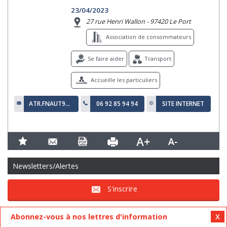
23/04/2023
27 rue Henri Wallon - 97420 Le Port
Association de consommateurs
Se faire aider
Transport
Accueille les particuliers
ATR.FNAUT974@GMAIL.COM
06 92 85 94 94
SITE INTERNET
Newsletters/Alertes
S'inscrire
Abonnez-vous à nos lettres d'information