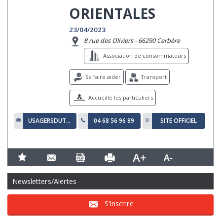
ORIENTALES
23/04/2023
8 rue des Oliviers - 66290 Cerbère
Association de consommateurs
Se faire aider
Transport
Accueille les particuliers
USAGERSDUTRAINPERPIGNANPORTBOU@GMAIL.COM
04 68 56 96 89
SITE OFFICIEL
Newsletters/Alertes
S'inscrire