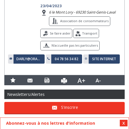
23/04/2023
6 le Mont Lory - 69230 Saint-Genis-Laval
Association de consommateurs
Se faire aider
Transport
N'accueille pas les particuliers
DARLY@ORANGE.FR
04 78 56 34 82
SITE INTERNET
Newsletters/Alertes
S'inscrire
Abonnez-vous à nos lettres d'information