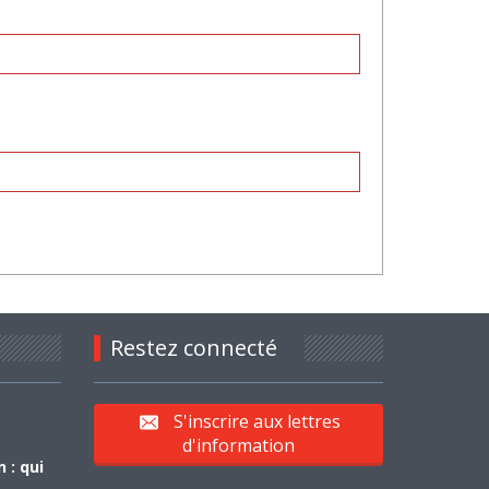
Restez connecté
S'inscrire aux lettres
d'information
 : qui