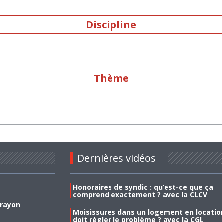
Discipline
Thème
Dernières vidéos
Honoraires de syndic : qu’est-ce que ça
comprend exactement ? avec la CLCV
 rayon
Moisissures dans un logement en location
doit régler le problème ? avec la CGL