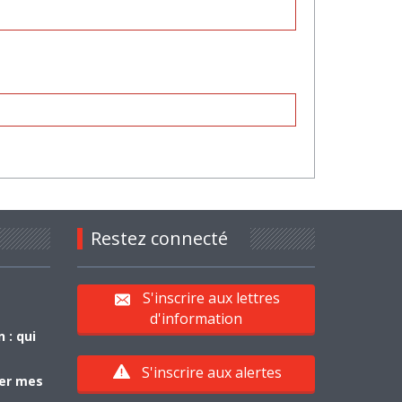
Restez connecté
S'inscrire aux lettres
d'information
 : qui
S'inscrire aux alertes
yer mes