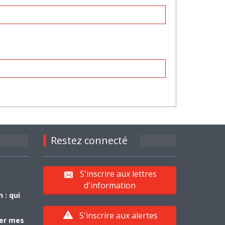
Restez connecté
S'inscrire aux lettres
d'information
 : qui
S'inscrire aux alertes
yer mes