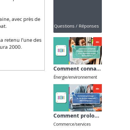
aine, avec près de
bat.
Questions / Réponses
 a retenu l’une des
tura 2000.
Comment connaître l’impact environnemental d’un vêtement avant de l’acheter ? avec l'UNAF
Énergie/environnement
Comment prolonger la vie de mes appareils électroniques ? avec la CNAFC
Commerce/services