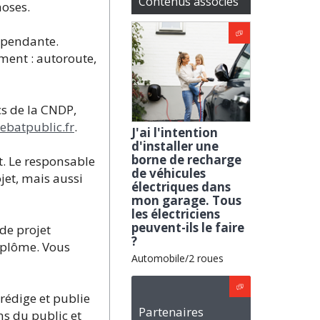
Contenus associés
hoses.
épendante.
ment : autoroute,
cs de la CNDP,
ebatpublic.fr
.
J'ai l'intention
d'installer une
borne de recharge
t. Le responsable
de véhicules
jet, mais aussi
électriques dans
mon garage. Tous
les électriciens
peuvent-ils le faire
de projet
?
diplôme. Vous
Automobile/2 roues
 rédige et publie
Partenaires
ns du public et