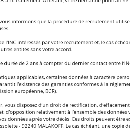
s à ce traitement. A défaut, votre demande pourrait ne 
ous informons que la procédure de recrutement utilisée
isés.
 l’INC intéressés par votre recrutement et, le cas échéan
tres entités sans votre accord.
durée de 2 ans à compter du dernier contact entre l’IN
tiques applicables, certaines données à caractère person
rantit l’existence des garanties conformes à la réglemen
ission européenne, BCR).
r, vous disposez d’un droit de rectification, d’effacement
 et, d’opposition relativement à l’ensemble des données 
e vos données après votre décès. Ces droits peuvent être e
rossolette - 92240 MALAKOFF. Le cas échéant, une copie de