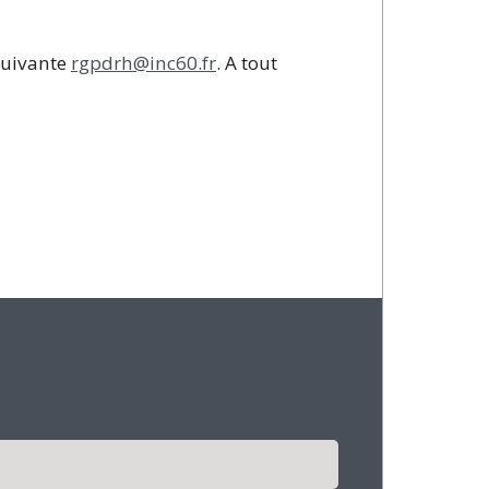
 suivante
rgpdrh@inc60.fr
. A tout