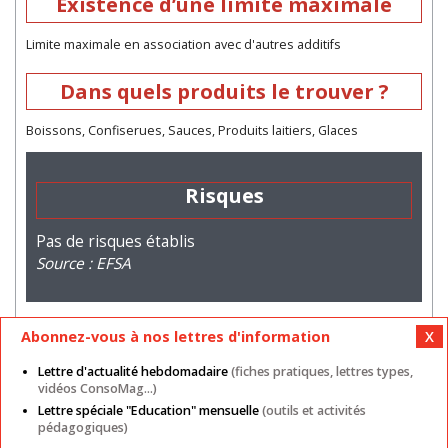
Existence d’une limite maximale
Limite maximale en association avec d'autres additifs
Dans quels produits le trouver ?
Boissons, Confiserues, Sauces, Produits laitiers, Glaces
Risques
Pas de risques établis
Source : EFSA
Abonnez-vous à nos lettres d'information
Lettre d'actualité hebdomadaire
(fiches pratiques, lettres types,
vidéos ConsoMag...)
Lettre spéciale "Education" mensuelle
(outils et activités
Mentions légales
Nos autres sites
CGU
pédagogiques)
Données personnelles
Cookies
Contact