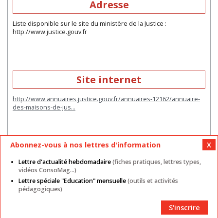
Adresse
Liste disponible sur le site du ministère de la Justice :
http://www.justice.gouv.fr
Site internet
http://www.annuaires.justice.gouv.fr/annuaires-12162/annuaire-
des-maisons-de-jus…
Abonnez-vous à nos lettres d'information
Lettre d'actualité hebdomadaire
(fiches pratiques, lettres types,
vidéos ConsoMag...)
Lettre spéciale "Education" mensuelle
(outils et activités
Mentions légales
Nos autres sites
CGU
pédagogiques)
Données personnelles
Cookies
Contact
Plan du site
Partenaires
S'inscrire