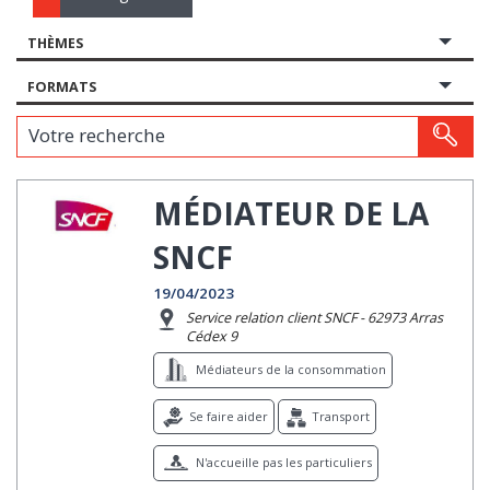
THÈMES
FORMATS
Votre recherche
MÉDIATEUR DE LA
SNCF
19/04/2023
Service relation client SNCF - 62973 Arras
Cédex 9
Médiateurs de la consommation
Se faire aider
Transport
N'accueille pas les particuliers