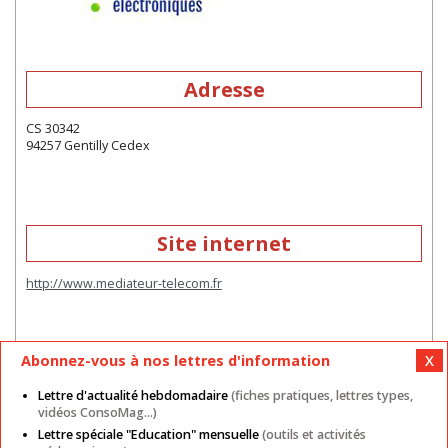
Adresse
CS 30342
94257 Gentilly Cedex
Site internet
http://www.mediateur-telecom.fr
Abonnez-vous à nos lettres d'information
Lettre d'actualité hebdomadaire
(fiches pratiques, lettres types,
vidéos ConsoMag...)
Lettre spéciale "Education" mensuelle
(outils et activités
Mentions légales
Nos autres sites
CGU