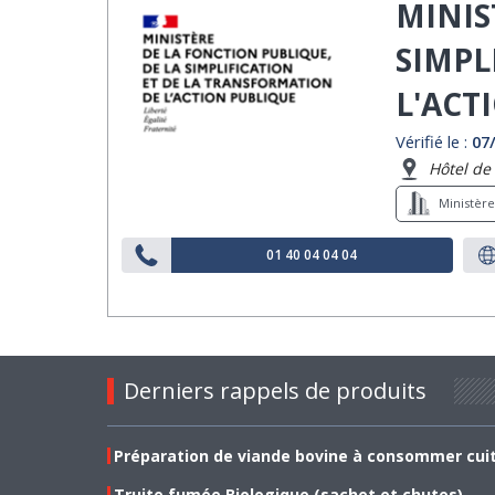
MINIS
SIMPL
L'ACT
Vérifié le :
07
Hôtel de 
Ministère
01 40 04 04 04
Derniers rappels de produits
Préparation de viande bovine à consommer cui
Truite fumée Biologique (sachet et chutes)