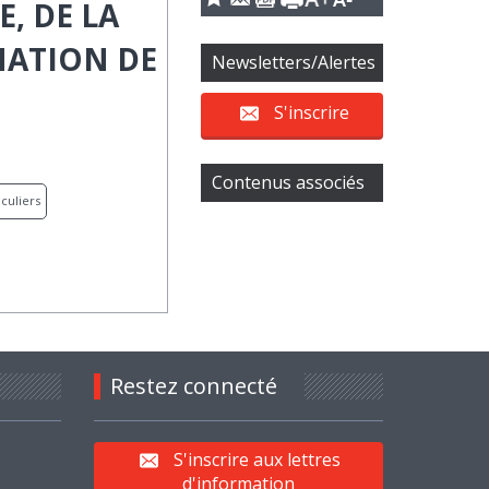
, DE LA
MATION DE
Newsletters/Alertes
S'inscrire
Contenus associés
iculiers
Restez connecté
S'inscrire aux lettres
d'information