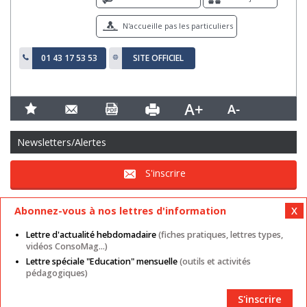
N'accueille pas les particuliers
01 43 17 53 53
SITE OFFICIEL
Newsletters/Alertes
S'inscrire
Abonnez-vous à nos lettres d'information
Lettre d'actualité hebdomadaire
(fiches pratiques, lettres types,
vidéos ConsoMag...)
Lettre spéciale "Education" mensuelle
(outils et activités
Mentions légales
Nos autres sites
CGU
pédagogiques)
Données personnelles
Cookies
Contact
Plan du site
Partenaires
S'inscrire