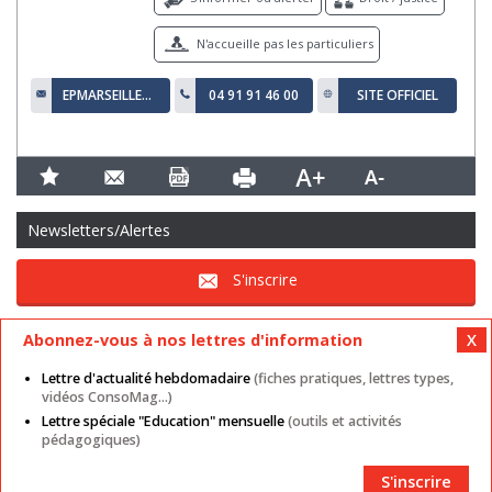
N'accueille pas les particuliers
EPMARSEILLE@EUROPARL.EUROPA.EU
04 91 91 46 00
SITE OFFICIEL
Newsletters/Alertes
S'inscrire
Abonnez-vous à nos lettres d'information
Lettre d'actualité hebdomadaire
(fiches pratiques, lettres types,
vidéos ConsoMag...)
Lettre spéciale "Education" mensuelle
(outils et activités
Mentions légales
Nos autres sites
CGU
pédagogiques)
Données personnelles
Cookies
Contact
Plan du site
Partenaires
S'inscrire