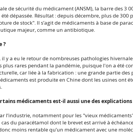
onale de sécurité du médicament (ANSM), la barre des 3 
 été dépassée. Résultat : depuis décembre, plus de 300 
ture de stock". Il s’agit de médicaments à base de para
eutique majeur, comme un antibiotique.
e ?
, il y a eu le retour de nombreuses pathologies hivernal
tes plus rares pendant la pandémie, puisque l'on a été co
ucturelle, car liée à la fabrication : une grande partie des 
édicaments est produite en Chine dont les usines ont é
.
ertains médicaments est-il aussi une des explications
ar l’industrie, notamment pour les "vieux médicaments",
cas du paracétamol dont le brevet est arrivé à échéance,
d donc moins rentable qu’un médicament avec une moléc