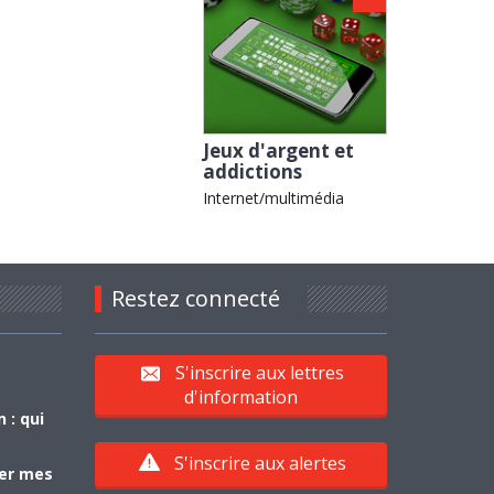
Jeux d'argent et
addictions
Internet/multimédia
Restez connecté
S'inscrire aux lettres
d'information
 : qui
S'inscrire aux alertes
yer mes