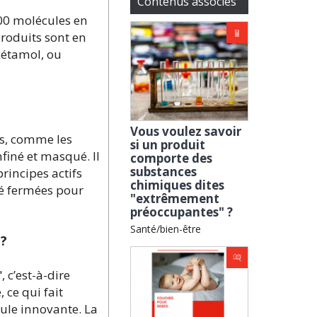
Contenus associés
000 molécules en
produits sont en
cétamol, ou
Vous voulez savoir
es, comme les
si un produit
nfiné et masqué. Il
comporte des
substances
principes actifs
chimiques dites
té fermées pour
"extrêmement
préoccupantes" ?
Santé/bien-être
 ?
 c’est-à-dire
 ce qui fait
ule innovante. La