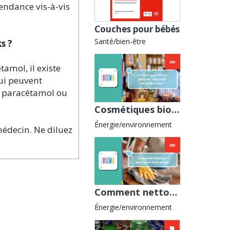
pendance vis-à-vis
Couches pour bébés
Santé/bien-être
s ?
amol, il existe
ui peuvent
e paracétamol ou
Cosmétiques bio ou naturels : comment les différencier ?
Énergie/environnement
médecin. Ne diluez
Comment nettoyer sans nuire à ma santé ?
Énergie/environnement