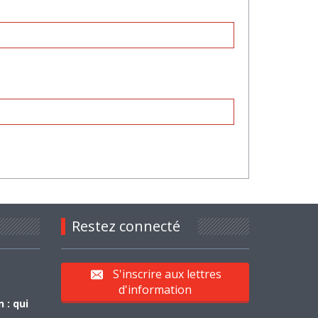
Restez connecté
S'inscrire aux lettres
d'information
 : qui