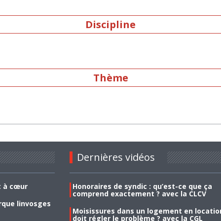
Discipline
Thème
Dernières vidéos
t à cœur
Honoraires de syndic : qu’est-ce que ça
comprend exactement ? avec la CLCV
rque linvosges
Moisissures dans un logement en location
doit régler le problème ? avec la CGL