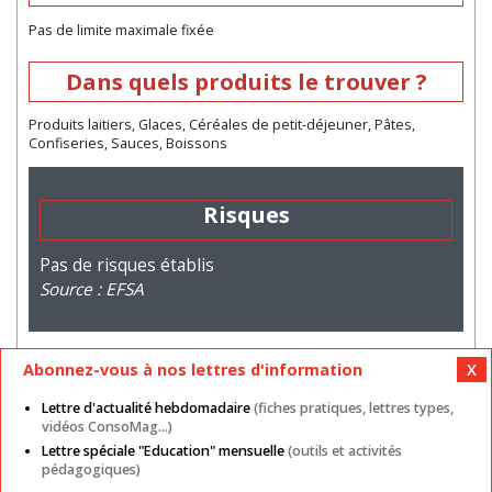
Pas de limite maximale fixée
Dans quels produits le trouver ?
Produits laitiers, Glaces, Céréales de petit-déjeuner, Pâtes,
Confiseries, Sauces, Boissons
Risques
Pas de risques établis
Source : EFSA
Abonnez-vous à nos lettres d'information
Lettre d'actualité hebdomadaire
(fiches pratiques, lettres types,
vidéos ConsoMag...)
Lettre spéciale "Education" mensuelle
(outils et activités
Mentions légales
Nos autres sites
CGU
pédagogiques)
Données personnelles
Cookies
Contact