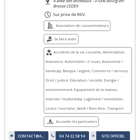
4 allée des Brotteaux - 01006 Bourg-en-
Bresse CEDEX
Sur prise de RDV
Association de consommateurs
Se faire aider
Accidents de la vie courante, Alimentation,
Assurance, Automobile / 2 roues, Autonomie /
handicap, Banque / argent, Commerce / services,
Droit / justice, Education / société, Energie /
environnement, Equipement de la maison,
Internet / multimédia, Logement / immobilier,
Loisirs / tourisme, Santé / Bien-être, Transport
Accueille les particuliers
CONTACT@AIN.UFCQUECHOISIR.FR
04 74 22 58 94
SITE OFFICIEL