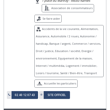
1 place du Martray - 44000 Nantes
Association de consommateurs
Se faire aider
Accidents de la vie courante, Alimentation,
Assurance, Automobile / 2 roues, Autonomie /
handicap, Banque / argent, Commerce / services,
Droit / justice, Education / société, Energie /
environnement, Equipement de la maison,
Internet / multimédia, Logement / immobilier,
Loisirs / tourisme, Santé / Bien-être, Transport
Accueille les particuliers
02 40 12 07 43
SITE OFFICIEL